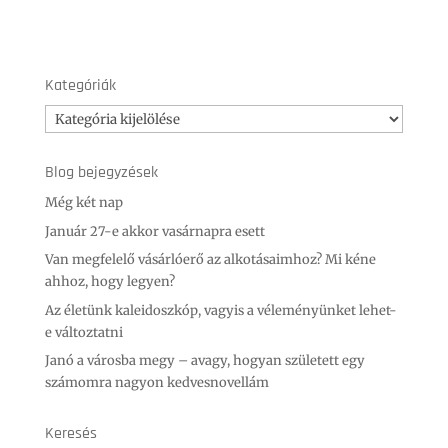
Kategóriák
Kategóriák
Blog bejegyzések
Még két nap
Január 27-e akkor vasárnapra esett
Van megfelelő vásárlóerő az alkotásaimhoz? Mi kéne
ahhoz, hogy legyen?
Az életünk kaleidoszkóp, vagyis a véleményünket lehet-
e változtatni
Janó a városba megy – avagy, hogyan született egy
számomra nagyon kedvesnovellám
Keresés