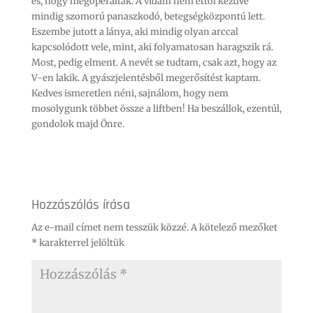
és, hogy megoperálták. A vidám néni ettől kezdve
mindig szomorú panaszkodó, betegségközpontú lett.
Eszembe jutott a lánya, aki mindig olyan arccal
kapcsolódott vele, mint, aki folyamatosan haragszik rá.
Most, pedig elment. A nevét se tudtam, csak azt, hogy az
V-en lakik. A gyászjelentésből megerősítést kaptam.
Kedves ismeretlen néni, sajnálom, hogy nem
mosolygunk többet össze a liftben! Ha beszállok, ezentúl,
gondolok majd Önre.
Hozzászólás írása
Az e-mail címet nem tesszük közzé.
A kötelező mezőket
*
karakterrel jelöltük