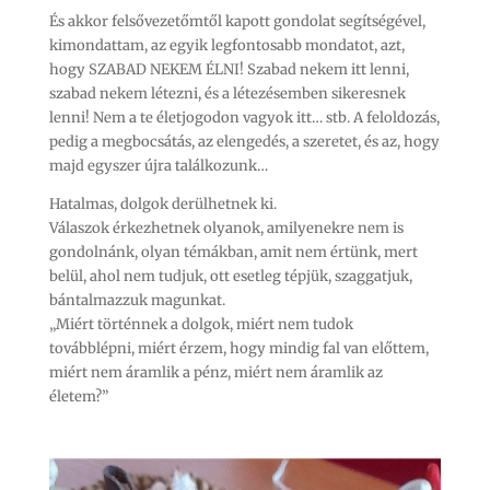
És akkor felsővezetőmtől kapott gondolat segítségével,
kimondattam, az egyik legfontosabb mondatot, azt,
hogy SZABAD NEKEM ÉLNI! Szabad nekem itt lenni,
szabad nekem létezni, és a létezésemben sikeresnek
lenni! Nem a te életjogodon vagyok itt… stb. A feloldozás,
pedig a megbocsátás, az elengedés, a szeretet, és az, hogy
majd egyszer újra találkozunk…
Hatalmas, dolgok derülhetnek ki.
Válaszok érkezhetnek olyanok, amilyenekre nem is
gondolnánk, olyan témákban, amit nem értünk, mert
belül, ahol nem tudjuk, ott esetleg tépjük, szaggatjuk,
bántalmazzuk magunkat.
„Miért történnek a dolgok, miért nem tudok
továbblépni, miért érzem, hogy mindig fal van előttem,
miért nem áramlik a pénz, miért nem áramlik az
életem?”