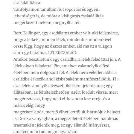
családállításra.
Tanfolyamon tanultam is csoportos és egyéni
lehetőséget is, de mióta a kisfigurás családállítás
megérkezett nekem, megnyílt a tér.
Bert Hellinger, egy csodálatos ember volt, aki felismerte,
hogy a lelkek, minden lélek, mindenki-mindenkivel
összefügg, hogy az összes ember, aki ma itt a világon
van, egy hatalmas LÉLEKCSALÁD.
Amikor beszületünk egy családba, a lélek feladattal jön. A
lélek olyan feladattal jön, amelyet valamelyik előző
életében nem dolgozott fel. A lélek nem véletlen abba a
családba érkezik, ahol kisbabaként manifesztálódik. Pl.:
az a lélek, amelyik elveszett ikerként jelenik meg egy
állításban, az feltételezhetően, azért fordult vissza, mert
megérezte azt, hogy neki ehhez nem lesz ereje, és a
másik elég, hogy
megérkezik oda, mert ő élhet kettőjük, hármójuk helyett
is. De ez az anyagban, a megszületett életében hatalmas
traumaként jelenik meg, ez egy állandó hiányérzet,
amelyet nem tud megmagyarázni.