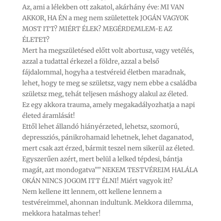
Az, ami a lélekben ott zakatol, akárhány éve: MI VAN
AKKOR, HA ÉN a meg nem születettek JOGÁN VAGYOK
MOST ITT? MIÉRT ÉLEK? MEGÉRDEMLEM-E AZ
ÉLETET?
Mert ha megszületésed előtt volt abortusz, vagy vetélés,
azzal a tudattal érkezel a földre, azzal a belső
fájdalommal, hogyha a testvéreid életben maradnak,
lehet, hogy te meg se születsz, vagy nem ebbe a családba
születsz meg, tehát teljesen máshogy alakul az életed.
Ez egy akkora trauma, amely megakadályozhatja a napi
életed áramlását!
Ettől lehet állandó hiányérzeted, lehetsz, szomorú,
depressziós, pánikrohamaid lehetnek, lehet daganatod,
mert csak azt érzed, bármit teszel nem sikerül az életed.
Egyszerűen azért, mert belül a lelked tépdesi, bántja
magát, azt mondogatva”” NEKEM TESTVÉREIM HALÁLA
OKÁN NINCS JOGOM ITT ÉLNI! Miért vagyok itt?
Nem kellene itt lennem, ott kellene lennem a
testvéreimmel, ahonnan indultunk. Mekkora dilemma,
mekkora hatalmas teher!