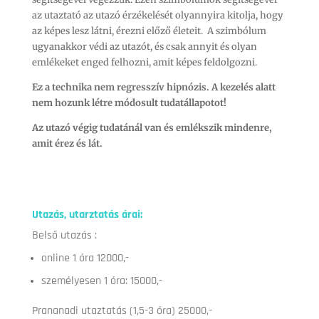
az utaztató az utazó érzékelését olyannyira kitolja, hogy
az képes lesz látni, érezni előző életeit. A szimbólum
ugyanakkor védi az utazót, és csak annyit és olyan
emlékeket enged felhozni, amit képes feldolgozni.
Ez a technika nem regresszív hipnózis. A kezelés alatt
nem hozunk létre módosult tudatállapotot!
Az utazó végig tudatánál van és emlékszik mindenre,
amit érez és lát.
Utazás, utarztatás árai:
Belső utazás :
online 1 óra 12000,-
személyesen 1 óra: 15000,-
Prananadi utaztatás (1,5-3 óra) 25000,-