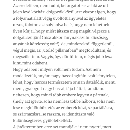
Az eredetiben, nem tudni, beforgatott-e valaki az ott
jelen levő kórházi dolgozók közül, azt viszont igen, hogy
a folyamat alatt végig üvöltött anyuval az ügyeletes
orvos, folyton azt sulykolva belé, hogy nem lehetnek
ilyen kínjai, hogy miért játssza meg magát, végezze a
dolgát, szüljön! (hisz akkor lánynak szülni dicsőség,
anyának kötelesség volt!), de, mindezektől függetlenül,
végül mégis, az „utolsó pillanatban” megfordultam, és
megszülettem. Vagyis, úgy döntöttem, mégis jobb lesz
kint, mint odabent.
Hogy odabent milyen volt, nem tudom. Azt nem
modelleztük, anyám nagy hassal agitálni volt kénytelen,
lehet, hogy harcos természetem onnan datálódik, ment,
ment, gyalogolt nagy hassal, fájó háttal, fáradtam.
nehezen, hogy minél több embere legyen a pártnak,
(mely azt ígérte, soha nem lesz többé háború, soha nem
lesz megkülönböztetés az emberek közt, se pártállásra,
se származásra, se rasszra, se identitásra való
különbségtevés, gyűlöletkeltés)..
A játékteremben erre azt mondják: ” nem nyert”, mert