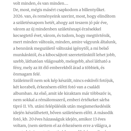
volt minden, és van minden….
De, most, mégis másért csapkodom a billentyűket.
2026. van, és reményeink szerint, most, hogy elindítom
a születésnapom hetét, ahogy azt teszem jó pár éve,
várom az új mindenben születésnapi érzésekkel
kecsegtető évet, várom, és tudom, hogy megtörténik,
mert minden változás, minden, amire vágyunk általunk,
a bennünk megszülető változási igénytől, a mi belső
munkánktól, és a kibocsájtott szeretetünktől lehet jobb,
szebb, láthatóan világosabb, melegebb, ahol látható a
fény, mely az itt élő emberekből árad a többiek, és
önmagam felé.
Szüleimről nem sok kép készült, nincs esküvői fotójuk,
két korabeli, érkezésem előtti fotó van a családi
albumban. Az első, amit ide kiraktam már többször is,
nem sokkal a rémálomszerű, emberi értékeket sárba
tipró II. Vh. utáni felépülésük után megismerkedésük
idején készülhetett, bőven születésem előtt. A második
fotó, kb. 20 éves házasságuk idején, amikor 13 éves
voltam, (nem siettem el az érkezésem erre a világra, a