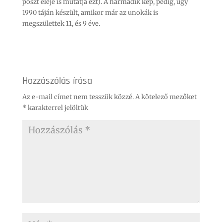
poszt eleje is mutatja ezt). A harmadik kép, pedig, úgy
1990 táján készült, amikor már az unokák is
megszülettek 11, és 9 éve.
Hozzászólás írása
Az e-mail címet nem tesszük közzé.
A kötelező mezőket
*
karakterrel jelöltük