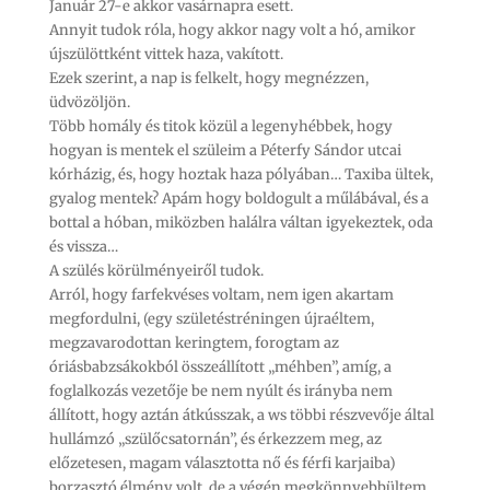
Január 27-e akkor vasárnapra esett.
Annyit tudok róla, hogy akkor nagy volt a hó, amikor
újszülöttként vittek haza, vakított.
Ezek szerint, a nap is felkelt, hogy megnézzen,
üdvözöljön.
Több homály és titok közül a legenyhébbek, hogy
hogyan is mentek el szüleim a Péterfy Sándor utcai
kórházig, és, hogy hoztak haza pólyában… Taxiba ültek,
gyalog mentek? Apám hogy boldogult a műlábával, és a
bottal a hóban, miközben halálra váltan igyekeztek, oda
és vissza…
A szülés körülményeiről tudok.
Arról, hogy farfekvéses voltam, nem igen akartam
megfordulni, (egy születéstréningen újraéltem,
megzavarodottan keringtem, forogtam az
óriásbabzsákokból összeállított „méhben”, amíg, a
foglalkozás vezetője be nem nyúlt és irányba nem
állított, hogy aztán átkússzak, a ws többi részvevője által
hullámzó „szülőcsatornán”, és érkezzem meg, az
előzetesen, magam választotta nő és férfi karjaiba)
borzasztó élmény volt, de a végén megkönnyebbültem.