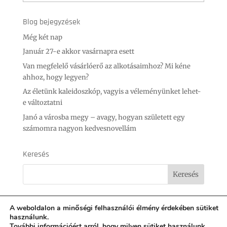
Blog bejegyzések
Még két nap
Január 27-e akkor vasárnapra esett
Van megfelelő vásárlóerő az alkotásaimhoz? Mi kéne
ahhoz, hogy legyen?
Az életünk kaleidoszkóp, vagyis a véleményünket lehet-
e változtatni
Janó a városba megy – avagy, hogyan született egy
számomra nagyon kedvesnovellám
Keresés
A weboldalon a minőségi felhasználói élmény érdekében sütiket
használunk.
További információért arról, hogy milyen sütiket használunk,
Áraim
Facebook
Instagram
Youtube