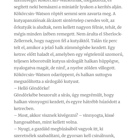
szemüveget Kökörcsin-Watsonnak, megáldotta, és
segített neki bemászni a miniatűr lyukon a kerítés alján.
Kökörcsin-Watson röptét semmi sem zavarta meg. A
kutyapanziónak álcázott sintértelep csendes volt, az
őrkutyák is aludtak, nem kellett nagyon félnie, tehát, de
mégis minden ízében remegett. Nem árulta el Sherlock-
Zellernek, hogy nagyon fél a kutyáktól. Talán tíz perc
telt el, amikor a jelző halk zümmögésbe kezdett. Egy
ketrec előtt haladt el, amelyben egy végtelenül szomorú,
teljesen leborotvált kutyus sírdogált halkan hüppögve,
nyalogatva magát, de nini!, a nyelve zölden villogott.
Kökörcsin-Watson odaröppent, és halkan suttogva
megszólította a sírdogáló kutyust.
– Helló Göndörke!
Göndörkébe beszorult a sírás, úgy megrémült, hogy
halkan vinnyogni kezdett, és egyre hátrébb húzódott a
ketrecben.
– Most, akkor visznek kivégezni? – vinnyogta, kissé
hangosabban, mint kellett volna.
– Nyugi, a gazdáid megbízásából vagyok itt, ki
szeretnélek szabadítani, de gyorsan kell csinálnunk,