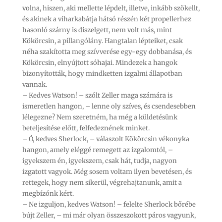
volna, hiszen, aki mellette lépdelt, illetve, inkább szökellt,
és akinek a viharkabátja hátsó részén két propellerhez
hasonló szárny is díszelgett, nem volt más, mint
Kökörcsin, a pillangólány. Hangtalan lépteiket, csak
néha szakította meg szívverése egy-egy dobbanása, és
Kökörcsin, elnyújtott sóhajai. Mindezek a hangok
bizonyították, hogy mindketten izgalmi állapotban
vannak.
– Kedves Watson! – szólt Zeller maga számára is
ismeretlen hangon, – lenne oly szíves, és csendesebben
lélegezne? Nem szeretném, ha még a küldetésünk
beteljesítése előtt, felfedeznének minket.
– Ó, kedves Sherlock, – válaszolt Kökörcsin vékonyka
hangon, amely eléggé remegett az izgalomtól, –
igyekszem én, igyekszem, csak hát, tudja, nagyon
izgatott vagyok. Még sosem voltam ilyen bevetésen, és
rettegek, hogy nem sikerül, végrehajtanunk, amit a
megbízónk kért.
– Ne izguljon, kedves Watson! – felelte Sherlock bőrébe
bújt Zeller, – mi már olyan összeszokott páros vagyunk,