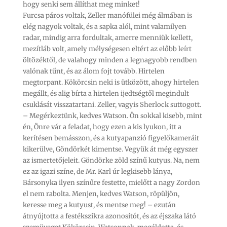
hogy senki sem állíthat meg minket!
Furcsa páros voltak, Zeller manófülei még álmában is
elég nagyok voltak, és a sapka alól, mint valamilyen
radar, mindig arra fordultak, amerre menniük kellett,
mezítláb volt, amely mélységesen eltért az előbb leírt
öltözéktől, de valahogy minden a legnagyobb rendben
valónak tűnt, és az álom fojt tovább. Hirtelen
megtorpant. Kökörcsin neki is ütközött, ahogy hirtelen
megállt, és alig bírta a hirtelen ijedtségtől megindult
csuklását visszatartani. Zeller, vagyis Sherlock suttogott.
– Megérkeztünk, kedves Watson. Ön sokkal kisebb, mint
én, Önre vár a feladat, hogy ezen a kis lyukon, itt a
kerítésen bemásszon, és a kutyapanzió figyelőkameráit
kikerülve, Göndörkét kimentse. Vegyük át még egyszer
az ismertetőjeleit. Göndörke zöld színű kutyus. Na, nem
ez az igazi színe, de Mr. Karl úr legkisebb lánya,
Bársonyka ilyen színűre festette, mielőtt a nagy Zordon
el nem rabolta. Menjen, kedves Watson, röpüljön,
keresse meg a kutyust, és mentse meg! – ezután
átnyújtotta a festékszikra azonosítót, és az éjszaka látó