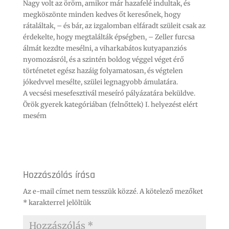
Nagy volt az öröm, amikor már hazafelé indultak, és
megköszönte minden kedves őt keresőnek, hogy
rátaláltak, – és bár, az izgalomban elfáradt szüleit csak az
érdekelte, hogy megtalálták épségben, – Zeller furcsa
álmát kezdte mesélni, a viharkabátos kutyapanziós
nyomozásról, és a szintén boldog véggel véget érő
történetet egész hazáig folyamatosan, és végtelen
jókedvvel mesélte, szülei legnagyobb ámulatára.
A vecsési mesefesztivál meseíró pályázatára beküldve.
Örök gyerek kategóriában (felnőttek) I. helyezést elért
mesém
Hozzászólás írása
Az e-mail címet nem tesszük közzé.
A kötelező mezőket
*
karakterrel jelöltük