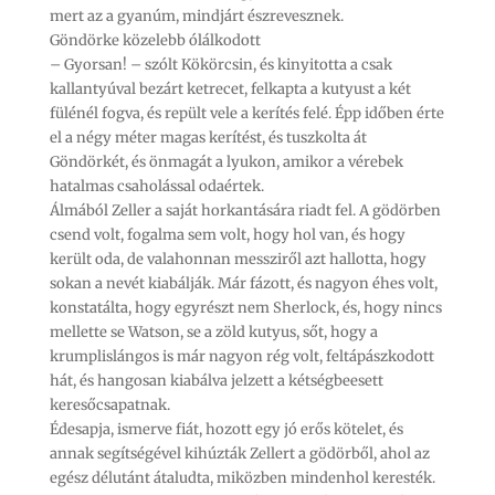
mert az a gyanúm, mindjárt észrevesznek.
Göndörke közelebb ólálkodott
– Gyorsan! – szólt Kökörcsin, és kinyitotta a csak
kallantyúval bezárt ketrecet, felkapta a kutyust a két
fülénél fogva, és repült vele a kerítés felé. Épp időben érte
el a négy méter magas kerítést, és tuszkolta át
Göndörkét, és önmagát a lyukon, amikor a vérebek
hatalmas csaholással odaértek.
Álmából Zeller a saját horkantására riadt fel. A gödörben
csend volt, fogalma sem volt, hogy hol van, és hogy
került oda, de valahonnan messziről azt hallotta, hogy
sokan a nevét kiabálják. Már fázott, és nagyon éhes volt,
konstatálta, hogy egyrészt nem Sherlock, és, hogy nincs
mellette se Watson, se a zöld kutyus, sőt, hogy a
krumplislángos is már nagyon rég volt, feltápászkodott
hát, és hangosan kiabálva jelzett a kétségbeesett
keresőcsapatnak.
Édesapja, ismerve fiát, hozott egy jó erős kötelet, és
annak segítségével kihúzták Zellert a gödörből, ahol az
egész délutánt átaludta, miközben mindenhol keresték.