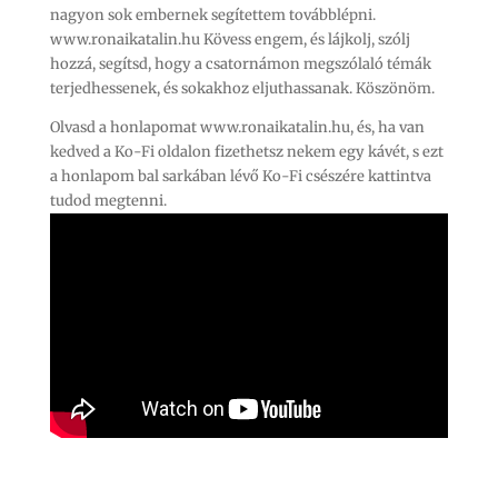
nagyon sok embernek segítettem továbblépni.
www.ronaikatalin.hu Kövess engem, és lájkolj, szólj
hozzá, segítsd, hogy a csatornámon megszólaló témák
terjedhessenek, és sokakhoz eljuthassanak. Köszönöm.
Olvasd a honlapomat www.ronaikatalin.hu, és, ha van
kedved a Ko-Fi oldalon fizethetsz nekem egy kávét, s ezt
a honlapom bal sarkában lévő Ko-Fi csészére kattintva
tudod megtenni.