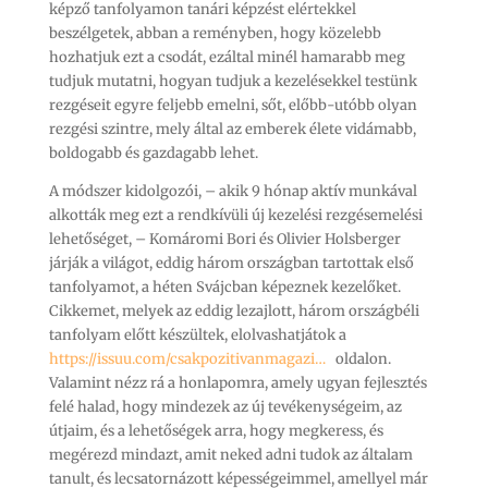
képző tanfolyamon tanári képzést elértekkel
beszélgetek, abban a reményben, hogy közelebb
hozhatjuk ezt a csodát, ezáltal minél hamarabb meg
tudjuk mutatni, hogyan tudjuk a kezelésekkel testünk
rezgéseit egyre feljebb emelni, sőt, előbb-utóbb olyan
rezgési szintre, mely által az emberek élete vidámabb,
boldogabb és gazdagabb lehet.
A módszer kidolgozói, – akik 9 hónap aktív munkával
alkották meg ezt a rendkívüli új kezelési rezgésemelési
lehetőséget, – Komáromi Bori és Olivier Holsberger
járják a világot, eddig három országban tartottak első
tanfolyamot, a héten Svájcban képeznek kezelőket.
Cikkemet, melyek az eddig lezajlott, három országbéli
tanfolyam előtt készültek, elolvashatjátok a
https://issuu.com/csakpozitivanmagazi…
oldalon.
Valamint nézz rá a honlapomra, amely ugyan fejlesztés
felé halad, hogy mindezek az új tevékenységeim, az
útjaim, és a lehetőségek arra, hogy megkeress, és
megérezd mindazt, amit neked adni tudok az általam
tanult, és lecsatornázott képességeimmel, amellyel már