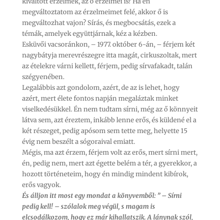
kiváltott érzelmek, az ő érzelmei is? Ha én
megváltoztatom az érzelmeimet felé, akkor ő is
megváltozhat vajon? Sírás, és megbocsátás, ezek a
témák, amelyek együttjárnak, kéz a kézben.
Esküvői vacsoránkon, – 1977. október 6-án, – férjem két
nagybátyja merevrészegre itta magát, cirkuszoltak, mert
az ételekre várni kellett, férjem, pedig sírvafakadt, talán
szégyenében.
Legalábbis azt gondolom, azért, de az is lehet, hogy
azért, mert élete fontos napján megaláztak minket
viselkedésükkel. Én nem tudtam sírni, még az ő könnyeit
látva sem, azt éreztem, inkább lenne erős, és küldené el a
két részeget, pedig apósom sem tette meg, helyette 15
évig nem beszélt a sógoraival emiatt.
Mégis, ma azt érzem, férjem volt az erős, mert sírni mert,
én, pedig nem, mert azt égette belém a tér, a gyerekkor, a
hozott történeteim, hogy én mindig mindent kibírok,
erős vagyok.
És álljon itt most egy mondat a könyvemből: ” – Sírni
pedig kell! – szólalok meg végül, s magam is
elcsodálkozom, hogy ez már kihallatszik. A lánynak szól,