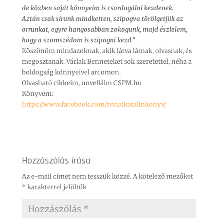
de közben saját könnyeim is csordogálni kezdenek.
Aztán csak sírunk mindketten, szipogva törölgetjük az
orrunkat, egyre hangosabban zokogunk, majd észlelem,
hogy a szomszédom is szipogni kezd.”
Köszönöm mindazoknak, akik látva látnak, olvasnak, és
megosztanak. Várlak Benneteket sok szeretettel, néha a
boldogság könnyeivel arcomon.
Olvasható cikkeim, novelláim CSPM.hu
Könyvem:
https://www.facebook.com/ronaikatalinkonyv/
Hozzászólás írása
Az e-mail címet nem tesszük közzé.
A kötelező mezőket
*
karakterrel jelöltük