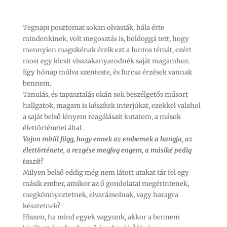
Tegnapi posztomat sokan olvasták, hála érte
mindenkinek, volt megosztás is, boldoggá tett, hogy
mennyien magukénak érzik ezt a fontos témát, ezért
most egy kicsit visszakanyarodnék saját magamhoz.
Egy hónap múlva szenteste, és furcsa érzések vannak
bennem.
Tanulás, és tapasztalás okán sok beszélgetős műsort
hallgatok, magam is készítek interjúkat, ezekkel valahol
a saját belső lényem reagálásait kutatom, a mások
élettörténetei által.
Vajon mitől függ, hogy ennek az embernek a hangja, az
élettörténete, a rezgése megfog engem, a másiké pedig
taszít?
Milyen belső eddig még nem látott utakat tár fel egy
másik ember, amikor az ő gondolatai megérintenek,
megkönnyeztetnek, elvarázsolnak, vagy haragra
késztetnek?
Hiszen, ha mind egyek vagyunk, akkor a bennem