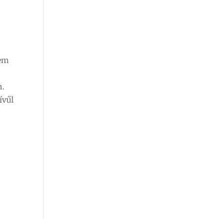
nem
n.
ívűl