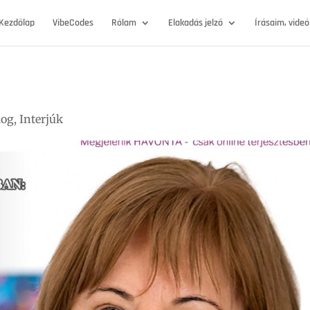
Kezdőlap
VibeCodes
Rólam
Elakadás jelző
Írásaim, vide
log
,
Interjúk