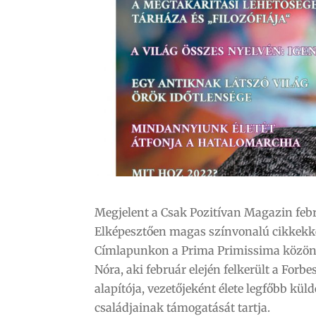
Megjelent a Csak Pozitívan Magazin feb
Elképesztően magas színvonalú cikkekke
Címlapunkon a Prima Primissima közönsé
Nóra, aki február elején felkerült a For
alapítója, vezetőjeként élete legfőbb kü
családjainak támogatását tartja.