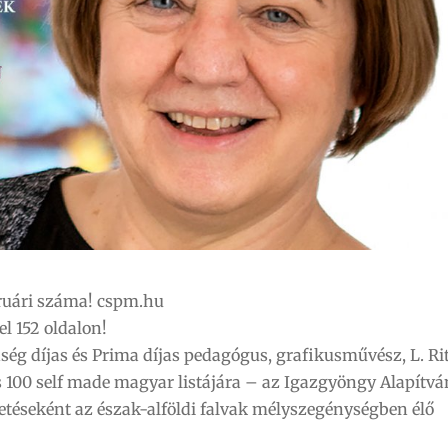
ruári száma! cspm.hu
l 152 oldalon!
g díjas és Prima díjas pedagógus, grafikusművész, L. Ri
bes 100 self made magyar listájára – az Igazgyöngy Alapítv
ldetéseként az észak-alföldi falvak mélyszegénységben élő