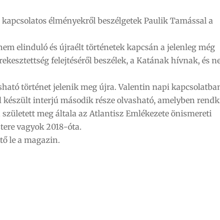
el kapcsolatos élményekről beszélgetek Paulik Tamással a
nem elinduló és újraélt történetek kapcsán a jelenleg még
rekesztettség felejtéséről beszélek, a Katának hívnak, és 
ható történet jelenik meg újra. Valentin napi kapcsolatba
l készült interjú második része olvasható, amelyben rendk
n született meg általa az Atlantisz Emlékezete önismereti
tere vagyok 2018-óta.
ető le a magazin.