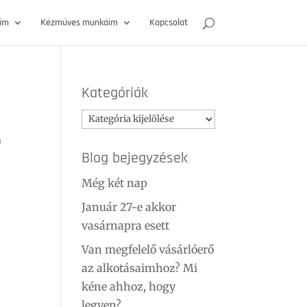
óim
Kézműves munkáim
Kapcsolat
Kategóriák
Kategóriák
Blog bejegyzések
Még két nap
Január 27-e akkor
vasárnapra esett
Van megfelelő vásárlóerő
az alkotásaimhoz? Mi
kéne ahhoz, hogy
legyen?