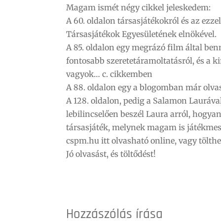
Magam ismét négy cikkel jeleskedem:
A 60. oldalon társasjátékokról és az ezz
Társasjátékok Egyesületének elnökével.
A 85. oldalon egy megrázó film által ben
fontosabb szeretetáramoltatásról, és a ki
vagyok… c. cikkemben
A 88. oldalon egy a blogomban már olvas
A 128. oldalon, pedig a Salamon Lauráva
lebilincselően beszél Laura arról, hogya
társasjáték, melynek magam is játékmes
cspm.hu itt olvasható online, vagy tölth
Jó olvasást, és töltődést!
Hozzászólás írása