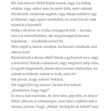
két órás táncon 10000 lépést teszek, vagy, ha órákig
sétálok, vagy, akkor sem, ha azért ülök, mert valamit
létrehozok, valakinek segítek, vagy kikapcsolódom egy
jó filmmel, vagy éppen meditálok, és, uram bocsá’ csak
nézek ki a fejemből.
Pedig a dicséret, és a hála, önmagunk felé, – ha más
nincs is a közelünkben, aki megsimogatná kicsiny
buksinkat, – rendkívüli erővel bír.
Mert végül is, kinek csináljuk, ha bármit csinálunk, ami
sikeres lesz?
Kinek készül a finom ebéd? Kinek a gyönyörű vers, vagy
a festmény? Kinek a választott, vagy megvarrt szép ruha,
és egyéb kiegészítők, kinek okoz örömet elsősorban, ha
mások is örülnek, mások is érzik, amit én?
Hát persze, hogy nekem! Nekünk.
Ma reggel jött egy üzenet. Jácinta írta nekem:
„Köszönöm, hogy vagy!”
Ez lesz a mai mantrám, itt, bent ülve, gép előtt, és könyv
fölött, alkotva, és elmerengve, mert kint a tejköd ráült a
városra, jelezve, hogy: „Hékás!, fordulj kicsit befelé! Lásd