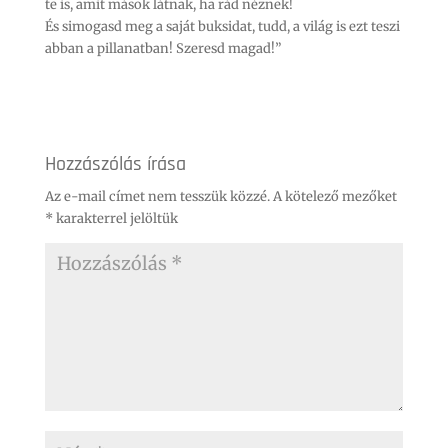
te is, amit mások látnak, ha rád néznek!
És simogasd meg a saját buksidat, tudd, a világ is ezt teszi
abban a pillanatban! Szeresd magad!”
Hozzászólás írása
Az e-mail címet nem tesszük közzé.
A kötelező mezőket
*
karakterrel jelöltük