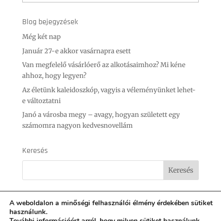
Blog bejegyzések
Még két nap
Január 27-e akkor vasárnapra esett
Van megfelelő vásárlóerő az alkotásaimhoz? Mi kéne
ahhoz, hogy legyen?
Az életünk kaleidoszkóp, vagyis a véleményünket lehet-
e változtatni
Janó a városba megy – avagy, hogyan született egy
számomra nagyon kedvesnovellám
Keresés
A weboldalon a minőségi felhasználói élmény érdekében sütiket
használunk.
További információért arról, hogy milyen sütiket használunk,