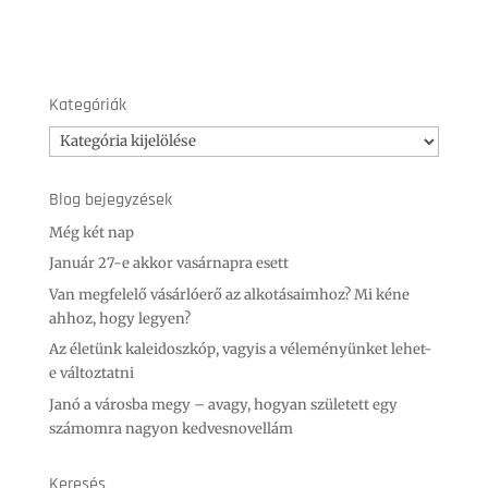
Kategóriák
Kategóriák
Blog bejegyzések
Még két nap
Január 27-e akkor vasárnapra esett
Van megfelelő vásárlóerő az alkotásaimhoz? Mi kéne
ahhoz, hogy legyen?
Az életünk kaleidoszkóp, vagyis a véleményünket lehet-
e változtatni
Janó a városba megy – avagy, hogyan született egy
számomra nagyon kedvesnovellám
Keresés