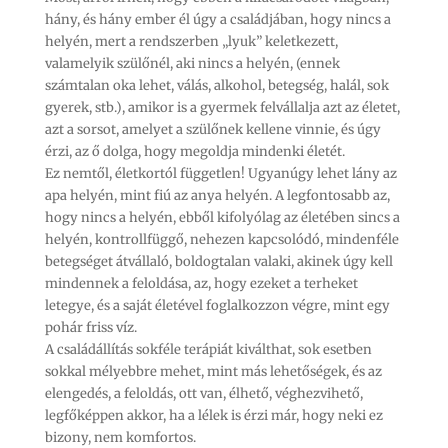
hány, és hány ember él úgy a családjában, hogy nincs a
helyén, mert a rendszerben „lyuk” keletkezett,
valamelyik szülőnél, aki nincs a helyén, (ennek
számtalan oka lehet, válás, alkohol, betegség, halál, sok
gyerek, stb.), amikor is a gyermek felvállalja azt az életet,
azt a sorsot, amelyet a szülőnek kellene vinnie, és úgy
érzi, az ő dolga, hogy megoldja mindenki életét.
Ez nemtől, életkortól független! Ugyanúgy lehet lány az
apa helyén, mint fiú az anya helyén. A legfontosabb az,
hogy nincs a helyén, ebből kifolyólag az életében sincs a
helyén, kontrollfüggő, nehezen kapcsolódó, mindenféle
betegséget átvállaló, boldogtalan valaki, akinek úgy kell
mindennek a feloldása, az, hogy ezeket a terheket
letegye, és a saját életével foglalkozzon végre, mint egy
pohár friss víz.
A családállítás sokféle terápiát kiválthat, sok esetben
sokkal mélyebbre mehet, mint más lehetőségek, és az
elengedés, a feloldás, ott van, élhető, véghezvihető,
legfőképpen akkor, ha a lélek is érzi már, hogy neki ez
bizony, nem komfortos.