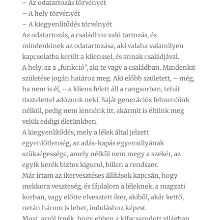
– Az odatartozás törvényét
– A hely törvényét
– A kiegyenlítődés törvényét
Az odatartozás, a családhoz való tartozás, és
mindenkinek az odatartozása, aki valaha valamilyen
kapcsolatba került a klienssel, és annak családjával.
A hely, az a „funkció”, aki te vagy a családban. Mindenkit
születése jogán határoz meg. Aki előbb született, – még,
ha nem is él, – a kliens felett áll a rangsorban, tehát
tisztelettel adózunk neki. Saját generációs felmenőink
nélkül, pedig nem lennénk itt, akármit is éltünk meg
velük eddigi életünkben.
A kiegyenlítődés, mely a lélek által jelzett
egyenlőtlenség, az adás-kapás egyensúlyának
szükségessége, amely nélkül nem megy a szekér, az
egyik kerék biztos kigurul, billen a rendszer.
Már írtam az ikervesztéses állítások kapcsán, hogy
mekkora veszteség, és fájdalom a léleknek, a magzati
korban, vagy előtte elvesztett iker, akiből, akár kettő,
netán három is lehet, induláshoz képest.
Most, arról írnék, hogy ebben a kifacsarodott világban,