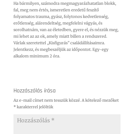
Ha bármilyen, számodra megmagyarázhatatlan blokk,
fal, meg nem értés, ismeretlen eredetű feszítő
folyamatos trauma, gyász, folytonos kedvetlenség,
erőtlenség, alárendeltség, megfelelni vágyás, és
sorolhatnám, van az életedben, gyere el, és nézzük meg,
mi lehet az az ok, amely miatt billen a rendszered.
Várlak szeretettel „Kisfigurás” családállításaimra.
Jelentkezz, és megbeszéljük az időpontot. Egy-egy
alkalom minimum 2 óra.
Hozzászólás írása
Az e-mail címet nem tesszük közzé.
A kötelező mezőket
*
karakterrel jelöltük