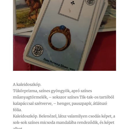
A kaleidoszkóp.
Tükörprizma, színes gyöngyök, apró színes
műanyagtörmelék, – sokszor színes Tik-tak-os tartóból
kalapáccsal szétverve, – henger, pauszpapír, átlátszó
fólia.
Kaleidoszkóp. Belenézel, látsz valamilyen csodás képet, a
sok-sok színes micsoda mandalába rendeződik, és képet
alkot.