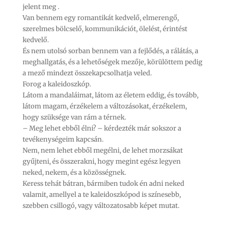
jelent meg .
Van bennem egy romantikát kedvelő, elmerengő,
szerelmes bölcselő, kommunikációt, ölelést, érintést
kedvelő.
És nem utolsó sorban bennem van a fejlődés, a rálátás, a
meghallgatás, és a lehetőségek mezője, körülöttem pedig
a mező mindezt összekapcsolhatja veled.
Forog a kaleidoszkóp.
Látom a mandaláimat, látom az életem eddig, és tovább,
látom magam, érzékelem a változásokat, érzékelem,
hogy szüksége van rám a térnek.
– Meg lehet ebből élni? – kérdezték már sokszor a
tevékenységeim kapcsán.
Nem, nem lehet ebből megélni, de lehet morzsákat
gyűjteni, és összerakni, hogy megint egész legyen
neked, nekem, és a közösségnek.
Keress tehát bátran, bármiben tudok én adni neked
valamit, amellyel a te kaleidoszkópod is színesebb,
szebben csillogó, vagy változatosabb képet mutat.