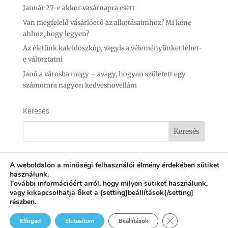
Január 27-e akkor vasárnapra esett
Van megfelelő vásárlóerő az alkotásaimhoz? Mi kéne
ahhoz, hogy legyen?
Az életünk kaleidoszkóp, vagyis a véleményünket lehet-
e változtatni
Janó a városba megy – avagy, hogyan született egy
számomra nagyon kedvesnovellám
Keresés
A weboldalon a minőségi felhasználói élmény érdekében sütiket
használunk.
További információért arról, hogy milyen sütiket használunk,
Áraim
Facebook
Instagram
Youtube
vagy kikapcsolhatja őket a {setting]beállítások{/setting]
Adatkezés
részben.
Close GDPR Cooki
Elfogad
Elutasítom
Beállítások