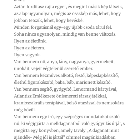
Aztán fordítasz rajta egyet, és megint másik kép látszik,
az alap ugyanolyan, mégis az összkép más, lehet, hogy
jobban tetszik, lehet, hogy kevésbé.
Minden forgatásnál egy-egy újabb csoda tárul fel.
Soha nincs ugyanolyan, mindig van benne változás.
Ilyen az életünk.
Ilyen az életem.
Ilyen vagyok.
Van bennem nő, anya, lány, nagyanya, gyermekeit,
unokáit, vejeit végtelenül szerető ember.
Van bennem kézműves alkotó, festő, képeslapkészítő,
élethű figurakészítő, baba, báb, marionett készítő.
Van bennem segítő, gyógyító, Lenormand kártyával,
Atlantisz Emlékezete önismereti társasjátékkal,
kranioszakrális terápiával, belső utazással és nemsokára
még bővül.
Van bennem egy író, egy szépséges mondatokat szülő
nő, ki végigjárta a melldaganatból való gyógyulás útját, s
megírta egy könyvben, amely tavaly „A daganat mint
ajándék– Még jól is jártál” címmel magánkiadásban