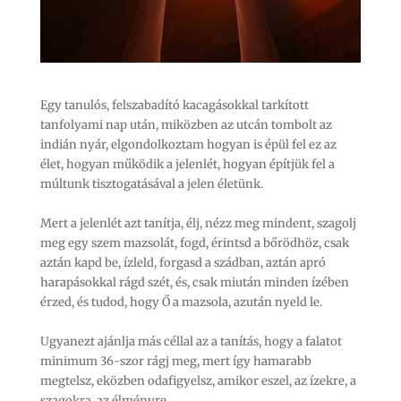
Egy tanulós, felszabadító kacagásokkal tarkított
tanfolyami nap után, miközben az utcán tombolt az
indián nyár, elgondolkoztam hogyan is épül fel ez az
élet, hogyan működik a jelenlét, hogyan építjük fel a
múltunk tisztogatásával a jelen életünk.
Mert a jelenlét azt tanítja, élj, nézz meg mindent, szagolj
meg egy szem mazsolát, fogd, érintsd a bőrödhöz, csak
aztán kapd be, ízleld, forgasd a szádban, aztán apró
harapásokkal rágd szét, és, csak miután minden ízében
érzed, és tudod, hogy Ő a mazsola, azután nyeld le.
Ugyanezt ajánlja más céllal az a tanítás, hogy a falatot
minimum 36-szor rágj meg, mert így hamarabb
megtelsz, eközben odafigyelsz, amikor eszel, az ízekre, a
szagokra, az élményre.