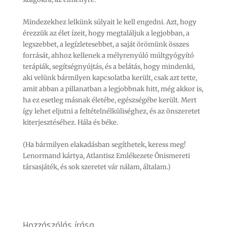
Mindezekhez lelkünk súlyait le kell engedni. Azt, hogy
érezzük az élet ízeit, hogy megtaláljuk a legjobban, a
legszebbet, a legízletesebbet, a saját örömünk összes
forrását, ahhoz kellenek a mélyrenyúló múltgyógyító
terápiák, segítségnyújtás, és a belátás, hogy mindenki,
aki velünk bármilyen kapcsolatba került, csak azt tette,
amit abban a pillanatban a legjobbnak hitt, még akkor is,
ha ez esetleg másnak életébe, egészségébe került. Mert
így lehet eljutni a feltételnélküliséghez, és az önszeretet
kiterjesztéséhez. Hála és béke.
(Ha bármilyen elakadásban segíthetek, keress meg!
Lenormand kártya, Atlantisz Emlékezete Önismereti
társasjáték, és sok szeretet vár nálam, általam.)
Hozzászólás írása