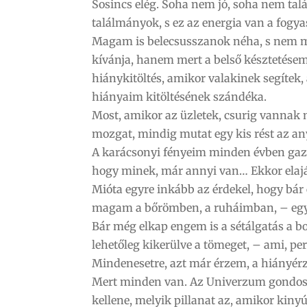
Sosincs elég. Soha nem jó, soha nem talál
találmányok, s ez az energia van a fogya
Magam is belecsusszanok néha, s nem mind
kívánja, hanem mert a belső késztetésem e
hiánykitöltés, amikor valakinek segítek
hiányaim kitöltésének szándéka.
Most, amikor az üzletek, csurig vannak 
mozgat, mindig mutat egy kis rést az any
A karácsonyi fényeim minden évben gaz
hogy minek, már annyi van… Ekkor ela
Mióta egyre inkább az érdekel, hogy bár 
magam a bőrömben, a ruháimban, – egyre
Bár még elkap engem is a sétálgatás a b
lehetőleg kikerülve a tömeget, – ami, per
Mindenesetre, azt már érzem, a hiányérz
Mert minden van. Az Univerzum gondosko
kellene, melyik pillanat az, amikor kiny