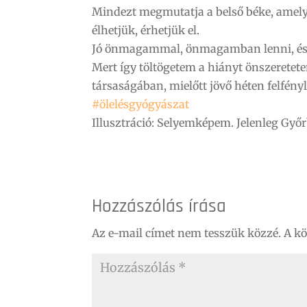
Mindezt megmutatja a belső béke, amelye
élhetjük, érhetjük el.
Jó önmagammal, önmagamban lenni, és m
Mert így töltögetem a hiányt önszeretete
társaságában, mielőtt jövő héten felfén
#ölelésgyógyászat
Illusztráció: Selyemképem. Jelenleg Győ
Hozzászólás írása
Az e-mail címet nem tesszük közzé.
A k