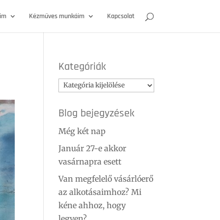
óim
Kézműves munkáim
Kapcsolat
Kategóriák
Kategóriák
Blog bejegyzések
Még két nap
Január 27-e akkor
vasárnapra esett
Van megfelelő vásárlóerő
az alkotásaimhoz? Mi
kéne ahhoz, hogy
legyen?