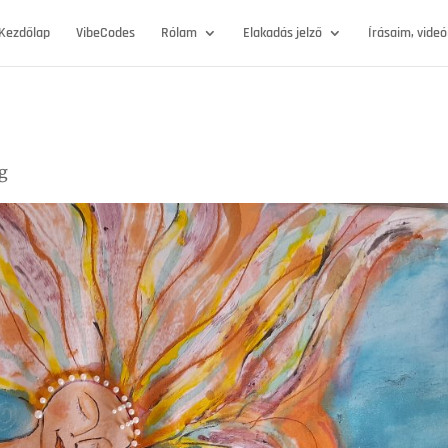
Kezdőlap
VibeCodes
Rólam
Elakadás jelző
Írásaim, vide
g