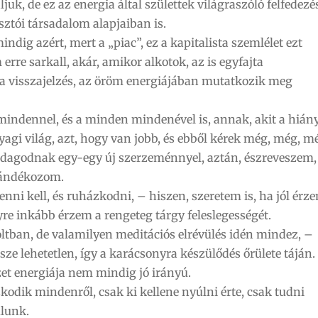
juk, de ez az energia által születtek világraszóló felfedezé
sztói társadalom alapjaiban is.
ig azért, mert a „piac”, ez a kapitalista szemlélet ezt
rre sarkall, akár, amikor alkotok, az is egyfajta
, a visszajelzés, az öröm energiájában mutatkozik meg
mindennel, és a minden mindenével is, annak, akit a hián
agi világ, azt, hogy van jobb, és ebből kérek még, még, m
dagodnak egy-egy új szerzeménnyel, aztán, észreveszem,
jándékozom.
enni kell, és ruházkodni, – hiszen, szeretem is, ha jól érz
 inkább érzem a rengeteg tárgy feleslegességét.
oltban, de valamilyen meditációs elrévülés idén mindez, –
sze lehetetlen, így a karácsonyra készülődés őrülete táján.
et energiája nem mindig jó irányú.
dik mindenről, csak ki kellene nyúlni érte, csak tudni
úlunk.