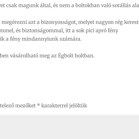
t csak magunk által, és nem a boltokban való sorállás ala
egérezni azt a bizonyosságot, melyet nagyon rég keres
mmel, és biztonságommal, itt a sok pici apró fény
ylik a fény mindannyiunk számára.
rben vásárolható meg az Égbolt boltban.
ötelező mezőket
*
karakterrel jelöltük