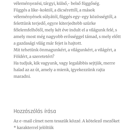
véleményezési, tárgyi, külső,- belső függőség.
Függés a like-koktól, a dicsérettől, a mások
véleményének súlyától, függés egy-egy közösségtől, a
felettünk terjedő, egyre kiterjedtebb szürke
félelemfelhőtől, mely két éve indult el a világunk felé, s
amely most még nagyobb erősséggel támad, s mely előtt
a gazdasági világ már fejet is hajtott.
Mit tehetünk önmagunkért, a világunkért, a világért, a
Földért, a szeretetért?
Ha tudjuk, kik vagyunk, vagy legalábbis sejtjük, merre
halad az az út, amely a mienk, igyekezzünk rajta
maradni.
Hozzászólás írása
Az e-mail címet nem tesszük közzé.
A kötelező mezőket
*
karakterrel jelöltük