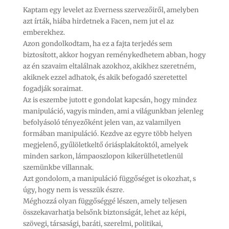
Kaptam egy levelet az Everness szervezőiről, amelyben
azt írták, hiába hirdetnek a Facen, nem jut el az
emberekhez.
Azon gondolkodtam, ha ez a fajta terjedés sem
biztosított, akkor hogyan reménykedhetem abban, hogy
az én szavaim eltalálnak azokhoz, akikhez szeretném,
akiknek ezzel adhatok, és akik befogadó szeretettel
fogadják soraimat.
Az is eszembe jutott e gondolat kapcsán, hogy mindez
manipuláció, vagyis minden, ami a világunkban jelenleg
befolyásoló tényezőként jelen van, az valamilyen
formában manipuláció. Kezdve az egyre több helyen
megjelenő, gyűlöletkeltő óriásplakátoktól, amelyek
minden sarkon, lámpaoszlopon kikerülhetetlenül
szemünkbe villannak.
Azt gondolom, a manipuláció függőséget is okozhat, s
úgy, hogy nem is vesszük észre.
Méghozzá olyan függőséggé lészen, amely teljesen
összekavarhatja belsőnk biztonságát, lehet az képi,
szövegi, társasági, baráti, szerelmi, politikai,