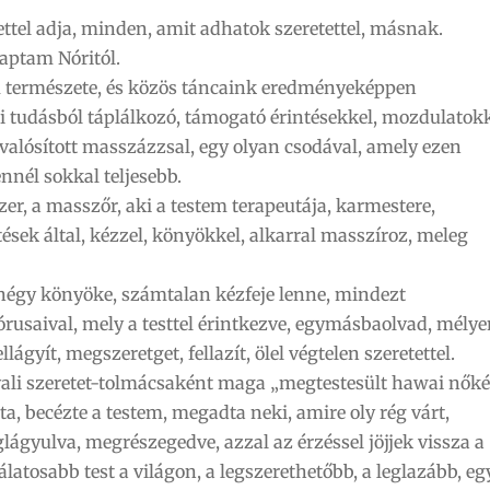
ettel adja, minden, amit adhatok szeretettel, másnak.
aptam Nóritól.
 természete, és közös táncaink eredményeképpen
 tudásból táplálkozó, támogató érintésekkel, mozdulatokk
alósított masszázzsal, egy olyan csodával, amely ezen
nnél sokkal teljesebb.
, a masszőr, aki a testem terapeutája, karmestere,
tések által, kézzel, könyökkel, alkarral masszíroz, meleg
 négy könyöke, számtalan kézfeje lenne, mindezt
rusaival, mely a testtel érintkezve, egymásbaolvad, mélye
llágyít, megszeretget, fellazít, ölel végtelen szeretettel.
yali szeretet-tolmácsaként maga „megtestesült hawai nők
a, becézte a testem, megadta neki, amire oly rég várt,
eglágyulva, megrészegedve, azzal az érzéssel jöjjek vissza a
latosabb test a világon, a legszerethetőbb, a leglazább, eg