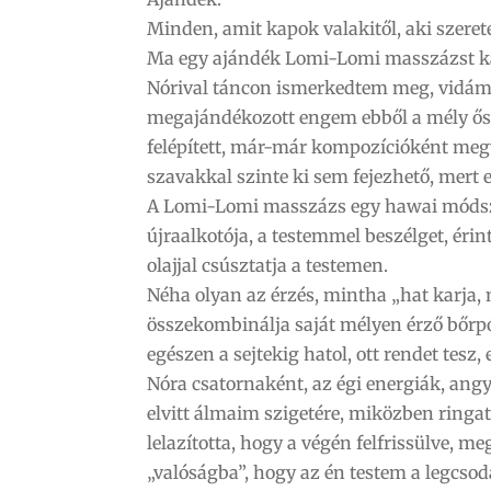
Minden, amit kapok valakitől, aki szeret
Ma egy ajándék Lomi-Lomi masszázst k
Nórival táncon ismerkedtem meg, vidám
megajándékozott engem ebből a mély ősi
felépített, már-már kompozícióként megv
szavakkal szinte ki sem fejezhető, mert e
A Lomi-Lomi masszázs egy hawai módszer
újraalkotója, a testemmel beszélget, érin
olajjal csúsztatja a testemen.
Néha olyan az érzés, mintha „hat karja,
összekombinálja saját mélyen érző bőrpó
egészen a sejtekig hatol, ott rendet tesz, e
Nóra csatornaként, az égi energiák, ang
elvitt álmaim szigetére, miközben ringatt
lelazította, hogy a végén felfrissülve, m
„valóságba”, hogy az én testem a legcsodá