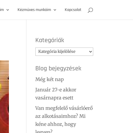
óim
Kézműves munkáim
Kapcsolat
Kategóriák
Kategóriák
Blog bejegyzések
Még két nap
Január 27-e akkor
vasárnapra esett
Van megfelelő vásárlóerő
az alkotásaimhoz? Mi
kéne ahhoz, hogy
legyen?