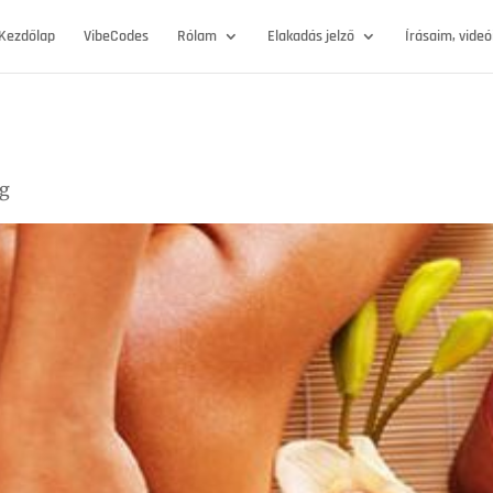
Kezdőlap
VibeCodes
Rólam
Elakadás jelző
Írásaim, vide
og