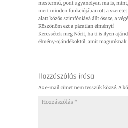
mestermű, pont ugyanolyan ma is, mint
mert minden funkciójában ott a szerete
alatt közös szimfóniává állt össze, a v
Köszönöm ezt a páratlan élményt!
Keressétek meg Nórit, ha ti is ilyen aján
élmény-ajándékoktól, amit magunknak m
Hozzászólás írása
Az e-mail címet nem tesszük közzé.
A k