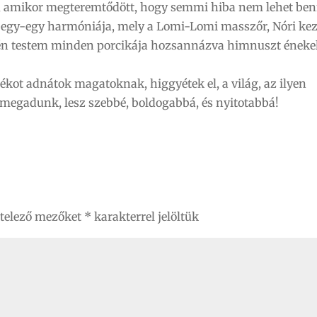
, amikor megteremtődött, hogy semmi hiba nem lehet ben
t egy-egy harmóniája, mely a Lomi-Lomi masszőr, Nóri ke
égén testem minden porcikája hozsannázva himnuszt énekel
dékot adnátok magatoknak, higgyétek el, a világ, az ilyen
egadunk, lesz szebbé, boldogabbá, és nyitotabbá!
ötelező mezőket
*
karakterrel jelöltük