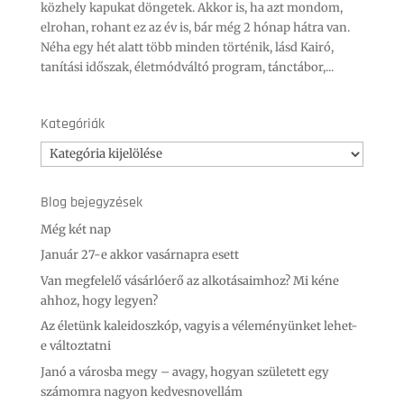
közhely kapukat döngetek. Akkor is, ha azt mondom,
elrohan, rohant ez az év is, bár még 2 hónap hátra van.
Néha egy hét alatt több minden történik, lásd Kairó,
tanítási időszak, életmódváltó program, tánctábor,...
Kategóriák
Kategóriák
Blog bejegyzések
Még két nap
Január 27-e akkor vasárnapra esett
Van megfelelő vásárlóerő az alkotásaimhoz? Mi kéne
ahhoz, hogy legyen?
Az életünk kaleidoszkóp, vagyis a véleményünket lehet-
e változtatni
Janó a városba megy – avagy, hogyan született egy
számomra nagyon kedvesnovellám