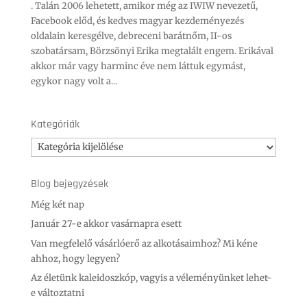
. Talán 2006 lehetett, amikor még az IWIW nevezetű,
Facebook előd, és kedves magyar kezdeményezés
oldalain keresgélve, debreceni barátnőm, II-os
szobatársam, Börzsönyi Erika megtalált engem. Erikával
akkor már vagy harminc éve nem láttuk egymást,
egykor nagy volt a...
Kategóriák
Kategóriák
Blog bejegyzések
Még két nap
Január 27-e akkor vasárnapra esett
Van megfelelő vásárlóerő az alkotásaimhoz? Mi kéne
ahhoz, hogy legyen?
Az életünk kaleidoszkóp, vagyis a véleményünket lehet-
e változtatni