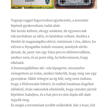
Tegnap reggel fogorvoshoz igyekezvén, a teremtés
lépéseit gyakoroltam, tudat alatt.
Bár korán keltem, ahogy szoktam, de egyszercsak
túlcsordultam az időn, és késésben voltam. Budára a
Bimbó út magasságába elérni, minimum 1 óra, akkor, ha
elérem a Nyugatiba induló vonatot, amelyek sűrűn
járnak, de, pont van egy húsz perces időintervalllum,
amikor nem, és az pont elég, ha belecsúszom, hogy
elkéssek.
A buszmegállóban ide-oda lépegetve, stresszelve
nézegettem az órám, amikor kiderült, hogy még van egy
gyorsjárat. Hálát rebegve az ég felé, még nem tudtam,
hogy a főútvonalat feltúró, és ezáltal hatalmas dugókat
előidéző, óriás vakondok elintézték, hogy minden jármű
lépésben haladjon, és a hat perces utat dupla idő alatt
tegyük meg.
És mégis a teremtések tovább működtek. Bár a busz, hét