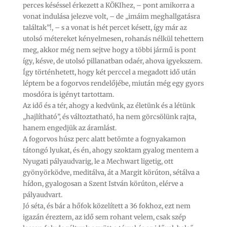
perces késéssel érkezett a KÖKIhez, – pont amikorra a
vonat indulása jelezve volt, – de „imáim meghallgatásra
találtak”!, – s a vonat is hét percet késett, így már az
utolsó métereket kényelmesen, rohanás nélkül tehettem
meg, akkor még nem sejtve hogy a többi jármű is pont
így, késve, de utolsó pillanatban odaér, ahova igyekszem.
Így történhetett, hogy két perccel a megadott idő után
léptem be a fogorvos rendelőjébe, miután még egy gyors
mosdóra is igényt tartottam.
Az idő és a tér, ahogy a kedvünk, az életünk és a létünk
„hajlítható”, és változtatható, ha nem görcsölünk rajta,
hanem engedjük az áramlást.
A fogorvos húsz perc alatt betömte a fognyakamon
tátongó lyukat, és én, ahogy szoktam gyalog mentem a
Nyugati pályaudvarig, le a Mechwart ligetig, ott
gyönyörködve, meditálva, át a Margit körúton, sétálva a
hídon, gyalogosan a Szent István körúton, elérve a
pályaudvart.
Jó séta, és bár a hőfok közelített a 36 fokhoz, ezt nem
igazán éreztem, az idő sem rohant velem, csak szép