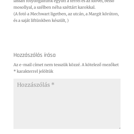
lassan folydogáltunk együtt a térrel és az idővel, belső
mosollyal, a szélben néha széttárt karokkal.
(A fotó a Mechwart ligetben, az utcán, a Margit körúton,
és a saját liftünkben készült, )
Hozzászólás írása
Az e-mail címet nem tesszük közzé.
A kötelező mezőket
*
karakterrel jelöltük