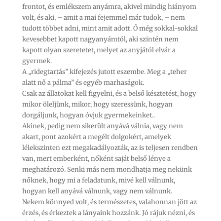
frontot, és emlékszem anyámra, akivel mindig hiányom
volt, és aki, – amit a mai fejemmel már tudok, – nem
tudott többet adni, mint amit adott. Ő még sokkal-sokkal
kevesebbet kapott nagyanyámtól, aki szintén nem
kapott olyan szeretetet, melyet az anyjától elvár a
gyermek.
A „ridegtartás” kifejezés jutott eszembe. Meg a „teher
alatt nő a pálma” és egyéb marhaságok.
Csak az állatokat kell figyelni, és a belső késztetést, hogy
mikor öleljünk, mikor, hogy szeressünk, hogyan
dorgáljunk, hogyan óvjuk gyermekeinket..
Akinek, pedig nem sikerült anyává válnia, vagy nem
akart, pont azokért a megélt dolgokért, amelyek
lélekszinten ezt megakadályozták, az is teljesen rendben
van, mert emberként, nőként saját belső lénye a
meghatározó. Senki más nem mondhatja meg nekünk
nőknek, hogy mi a feladatunk, mivé kell válnunk,
hogyan kell anyává válnunk, vagy nem válnunk.
Nekem könnyed volt, és természetes, valahonnan jött az
érzés, és érkeztek a lányaink hozzánk. Jó rájuk nézni, és