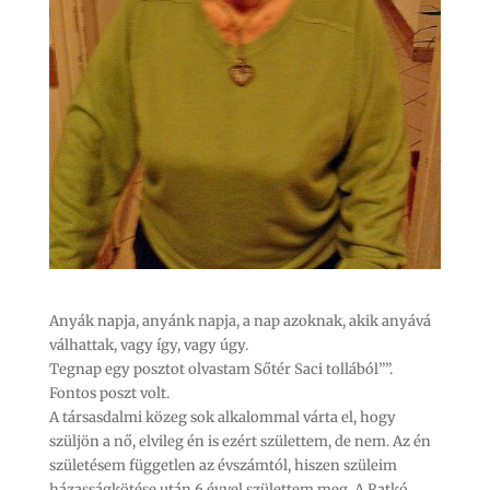
Anyák napja, anyánk napja, a nap azoknak, akik anyává
válhattak, vagy így, vagy úgy.
Tegnap egy posztot olvastam Sőtér Saci tollából””.
Fontos poszt volt.
A társasdalmi közeg sok alkalommal várta el, hogy
szüljön a nő, elvileg én is ezért születtem, de nem. Az én
születésem független az évszámtól, hiszen szüleim
házasságkötése után 6 évvel születtem meg. A Ratkó