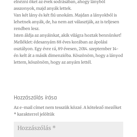
elnézni őket az évek sodrásában, ahogy lányból
asszonyok, majd anyák lettek.
Van két lány és két fiú unokám. Majdan a lányokból is
lehetnek anyák, de, ha nem azt választják, az is teljesen
rendben lesz.
Isten áldja az anyáinkat, akik világra hoztak bennünket!
Melléklet: édesanyám 88 éves korában az ápolási
osztályon. Egy évre rá, 89 évesen, 2014. szeptember 14-
én kelt át a másik dimenzióba. Köszönöm, hogy a lányod
lettem, köszönöm, hogy az anyám lettél.
Hozzászólás írása
Az e-mail címet nem tesszük közzé.
A kötelező mezőket
*
karakterrel jelöltük