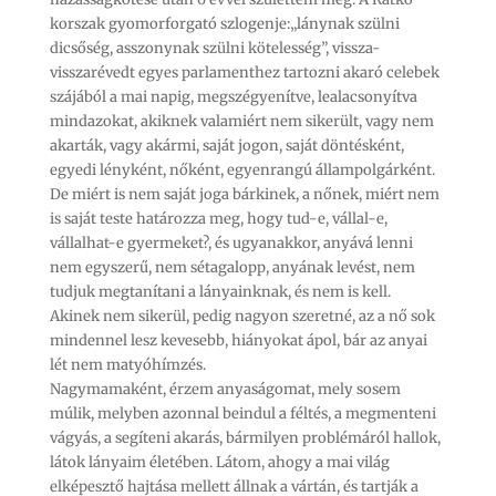
korszak gyomorforgató szlogenje:„lánynak szülni
dicsőség, asszonynak szülni kötelesség”, vissza-
visszarévedt egyes parlamenthez tartozni akaró celebek
szájából a mai napig, megszégyenítve, lealacsonyítva
mindazokat, akiknek valamiért nem sikerült, vagy nem
akarták, vagy akármi, saját jogon, saját döntésként,
egyedi lényként, nőként, egyenrangú állampolgárként.
De miért is nem saját joga bárkinek, a nőnek, miért nem
is saját teste határozza meg, hogy tud-e, vállal-e,
vállalhat-e gyermeket?, és ugyanakkor, anyává lenni
nem egyszerű, nem sétagalopp, anyának levést, nem
tudjuk megtanítani a lányainknak, és nem is kell.
Akinek nem sikerül, pedig nagyon szeretné, az a nő sok
mindennel lesz kevesebb, hiányokat ápol, bár az anyai
lét nem matyóhímzés.
Nagymamaként, érzem anyaságomat, mely sosem
múlik, melyben azonnal beindul a féltés, a megmenteni
vágyás, a segíteni akarás, bármilyen problémáról hallok,
látok lányaim életében. Látom, ahogy a mai világ
elképesztő hajtása mellett állnak a vártán, és tartják a