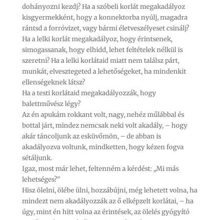
dohányozni kezdj? Ha a szóbeli korlát megakadályoz
kisgyermekként, hogy a konnektorba nyúlj, magadra
rántsd a forróvizet, vagy bármi életveszélyeset csinálj?
Ha a lelki korlát megakadályoz, hogy érintsenek,
simogassanak, hogy elhidd, lehet feltételek nélkül is
szeretni? Ha a lelki korlátaid miatt nem találsz párt,
munkát, elvesztegeted a lehetőségeket, ha mindenkit
ellenségeknek látsz?
Ha a testi korlátaid megakadályozzák, hogy
balettművész légy?
Az én apukám rokkant volt, nagy, nehéz műlábbal és
bottal járt, mindez nemcsak neki volt akadály, – hogy
akár táncoljunk az esküvőmön, – de abban is
akadályozva voltunk, mindketten, hogy kézen fogva
sétáljunk.
Igaz, most már lehet, feltenném a kérdést: „Mi más
lehetséges?”
Hisz ölelni, ölébe ülni, hozzábújni, még lehetett volna, ha
mindezt nem akadályozzák az ő elképzelt korlátai, – ha
úgy, mint én hitt volna az érintések, az ölelés gyógyító