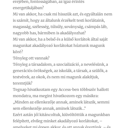
erejében, fontosságában, az igaz érintés
energetikájában?
Mi van akkor, ha csak mi hisszük azt, és egyáltalán nem
is számít, hogy az általunk érzékelt testi korlátaink,
magasság, szélesség, túlsúly, soványság, csámpás láb,
nagyobb has, bármiben is akadályozhat?
Mi van akkor, ha a belső és a külső korlátok által saját
magunkat akadályozó korlátokat húztunk magunk
köré?
Tényleg ott vannak?
Tényleg a társadalom, a szocializáció, a nevelésünk, a
generációs örökségek, az iskolák, a társak, a szülők, a
testvérek, az okok, és nem mi magunk alakítjuk,
teremtjük?
Tegnap hivatkoztam egy Access-ben többször hallott
mondatra, ma megint hivatkozom egy másikra:
„Minden az ellenkezője annak, aminek látszik, semmi
sem ellenkezője annak, aminek látszik…”
Ezért aztán jól kitáncoltuk, kiüvöltöttük a magunkban
felépített, elvileg minket akadályozó korlátokat, –
amelyeket mi éppen akkor, és ott annak éreztünk, – és