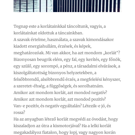
Tegnap este a korlátainkkal táncoltunk, vagyis, a
korlátainkat oldottuk a táncainkban.
A szavak értelme, használata, a szavak kimondásakor
kiadott energiahullám, érzések, és képek,
meghatározóak. Mi van akkor, ha azt mondom „korlát”?
Bizonyosan beugrik elém, egy fal, egy kerítés, egy főnök,
egy szülő, egy sorompó, a pénz, a társadalmi elvárások, a
kiszolgáltatottság bizonyos helyzetekben, a
felsőbbrendű, alsóbbrendű érzés, a megfelelési kényszer,
a szeretet-éhség, a függőségek, és sorolhatnám.
Amikor azt mondom korlát, azt mondod negatív?
Amikor azt mondom korlát, azt mondod pozitív?
Van-e pozitív, és negatív egyáltalán? Létezik-e jó, és
rossz?
Ha az anyagban létező korlát megvédi az óvodást, hogy
kiszaladjon az útra a kismotorjával? Ha a lelki korlát
megakadályoz fiatalon, hogy lopj, vagy nagyon korán