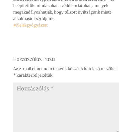
beépítettük mindazokat a védő korlátokat, amelyek
megakadályozhatják, hogy túlzott nyíltságunk miatt
alkalmasint sérüljünk.
#ölelésgyógyászat
Hozzászólás írása
Az e-mail címet nem tesszük közzé.
A kötelező mezőket
*
karakterrel jelöltük