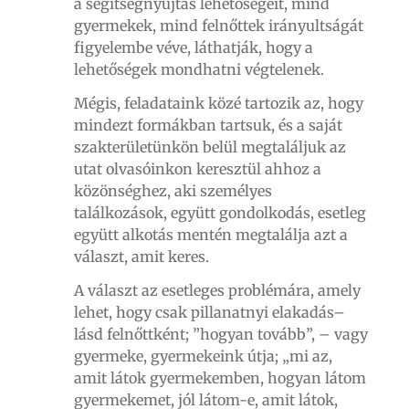
a segítségnyújtás lehetőségeit, mind
gyermekek, mind felnőttek irányultságát
figyelembe véve, láthatják, hogy a
lehetőségek mondhatni végtelenek.
Mégis, feladataink közé tartozik az, hogy
mindezt formákban tartsuk, és a saját
szakterületünkön belül megtaláljuk az
utat olvasóinkon keresztül ahhoz a
közönséghez, aki személyes
találkozások, együtt gondolkodás, esetleg
együtt alkotás mentén megtalálja azt a
választ, amit keres.
A választ az esetleges problémára, amely
lehet, hogy csak pillanatnyi elakadás–
lásd felnőttként; ”hogyan tovább”, – vagy
gyermeke, gyermekeink útja; „mi az,
amit látok gyermekemben, hogyan látom
gyermekemet, jól látom-e, amit látok,