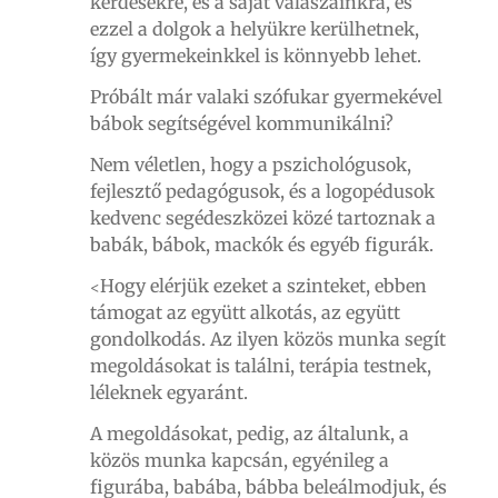
kérdésekre, és a saját válaszainkra, és
ezzel a dolgok a helyükre kerülhetnek,
így gyermekeinkkel is könnyebb lehet.
Próbált már valaki szófukar gyermekével
bábok segítségével kommunikálni?
Nem véletlen, hogy a pszichológusok,
fejlesztő pedagógusok, és a logopédusok
kedvenc segédeszközei közé tartoznak a
babák, bábok, mackók és egyéb figurák.
Hogy elérjük ezeket a szinteket, ebben
<
támogat az együtt alkotás, az együtt
gondolkodás. Az ilyen közös munka segít
megoldásokat is találni, terápia testnek,
léleknek egyaránt.
A megoldásokat, pedig, az általunk, a
közös munka kapcsán, egyénileg a
figurába, babába, bábba beleálmodjuk, és