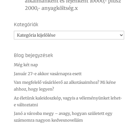
alkalmanként és fejenként 10000,- plusz
2000,- anyagköltség.x
Kategóriák
Kategóriák
Blog bejegyzések
Még két nap
Január 27-e akkor vasárnapra esett
Van megfelelő vásárlóerő az alkotásaimhoz? Mi kéne
ahhoz, hogy legyen?
Az életünk kaleidoszkóp, vagyis a véleményünket lehet-
e változtatni
Janó a városba megy – avagy, hogyan született egy
számomra nagyon kedvesnovellám